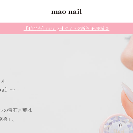
【4/1発売】mao gel グミマグ新色5色登場 ≫
ール
pal 〜
ルの宝石言葉は
歓喜」。