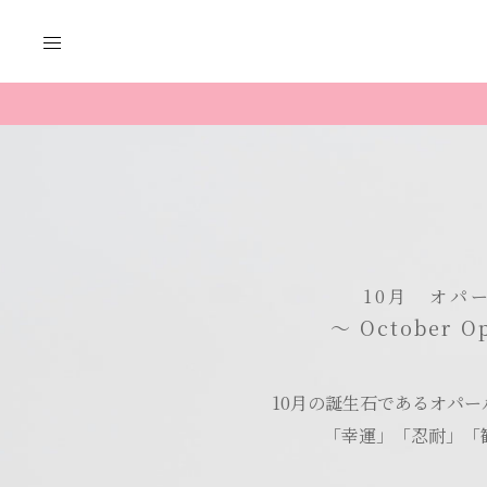
コ
ン
テ
ン
ツ
へ
ス
キ
ッ
プ
10月 オパ
〜 October O
10月の誕生石であるオパー
「幸運」「忍耐」「