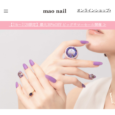
コ
ン
オンラインショップ»
テ
ン
【7/6〜7/20限定】最大30%OFF ビッグサマーセール開催 ≫
ツ
へ
ス
キ
ッ
プ