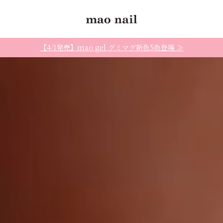
【4/1発売】mao gel グミマグ新色5色登場 ≫