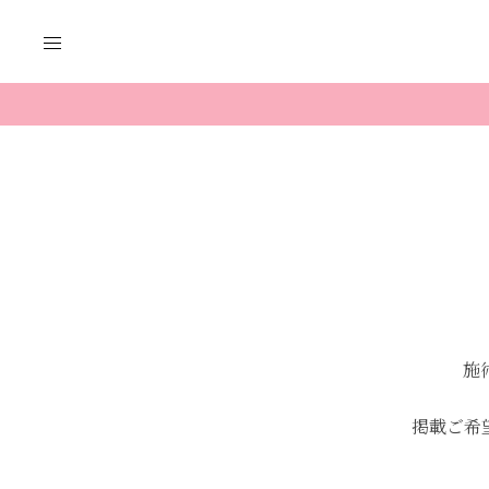
コ
ン
テ
ン
ツ
へ
ス
キ
ッ
プ
施
掲載ご希