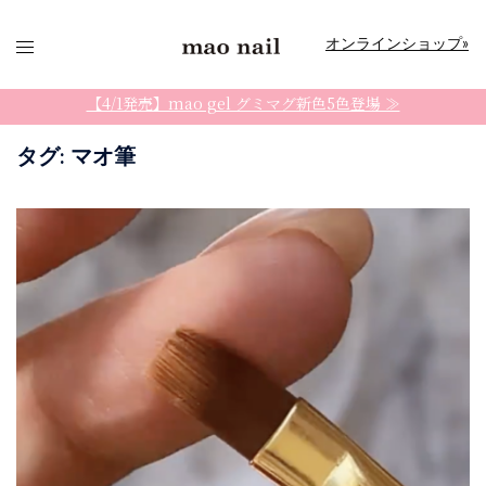
コ
ン
オンラインショップ»
テ
ン
【4/1発売】mao gel グミマグ新色5色登場 ≫
ツ
タグ:
マオ筆
へ
ス
キ
ッ
プ