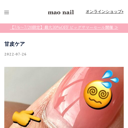
コ
ン
オンラインショップ»
テ
ン
【7/6〜7/20限定】最大30%OFF ビッグサマーセール開催 ≫
ツ
へ
甘皮ケア
ス
2022-07-26
キ
ッ
プ