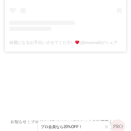
綺麗になるお手伝いさせてください
(@maonail)がシェアした投稿
お知らせ
｜
ブログ
｜
プライバシーポリシー
｜
会社概要
｜
お問
プロ会員なら20%OFF！
い合わせ