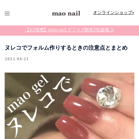
コ
ン
オンラインショップ»
テ
ン
【4/1発売】mao gel グミマグ新色5色登場 ≫
ツ
へ
ヌレコでフォルム作りするときの注意点とまとめ
ス
2022-04-21
キ
ッ
プ