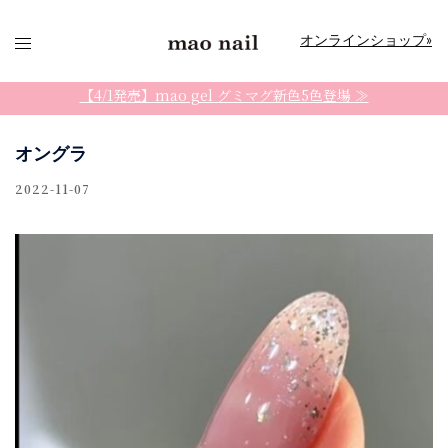
コ
ン
オンラインショップ»
テ
ン
【4/1発売】mao gel グミマグ新色5色登場 ≫
ツ
へ
オングラ
ス
2022-11-07
キ
ッ
プ