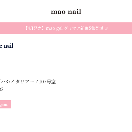
【4/1発売】mao gel グミマグ新色5色登場 ≫
e nail
ハ37イタリアーノ107号室
32
agram