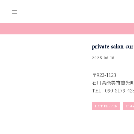
コ
ン
テ
ン
ツ
へ
private salon cur
ス
キ
2025-06-18
ッ
プ
〒923-1123
石川県能美市吉光町
TEL : 090-5179-42
HOT PEPPER
Inst