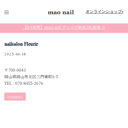
コ
ン
オンラインショップ»
テ
ン
【4/1発売】mao gel グミマグ新色5色登場 ≫
ツ
へ
nailsalon Fleurir
ス
2025-06-18
キ
ッ
プ
〒700-0043
岡山県岡山市北区三門東町6-5
TEL : 070-8455-2676
Instagram