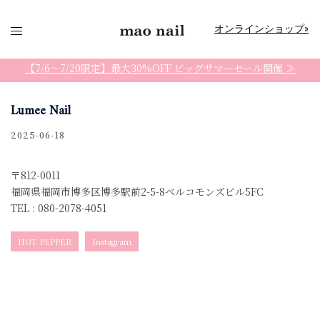
コ
ン
オンラインショップ»
テ
ン
【7/6〜7/20限定】最大30%OFF ビッグサマーセール開催 ≫
ツ
へ
Lumee Nail
ス
2025-06-18
キ
ッ
プ
〒812-0011
福岡県福岡市博多区博多駅前2-5-8ベルコモンズビル5FC
TEL : 080-2078-4051
HOT PEPPER
Instagram